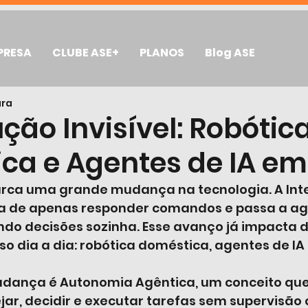
PRESA
CLUBE ASE+
PLANOS
Blog ASE
ura
ção Invisível: Robótic
ca e Agentes de IA em
rca uma grande mudança na tecnologia. A Inte
eixa de apenas responder comandos e passa a ag
o decisões sozinha. Esse avanço já impacta 
so dia a dia: robótica doméstica, agentes de IA 
ança é Autonomia Agêntica, um conceito que 
ar, decidir e executar tarefas sem supervisão 