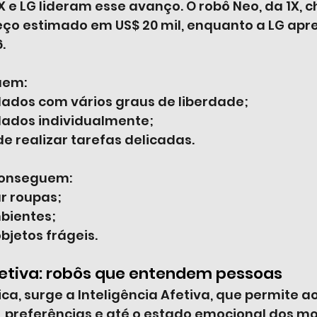
e LG lideram esse avanço. O robô Neo, da 1X, c
o estimado em US$ 20 mil, enquanto a LG apre
.
uem:
lados com vários graus de liberdade;
lados individualmente;
 realizar tarefas delicadas.
 conseguem:
r roupas;
bientes;
bjetos frágeis.
fetiva: robôs que entendem pessoas
ica, surge a Inteligência Afetiva, que permite ao
, preferências e até o estado emocional dos mo