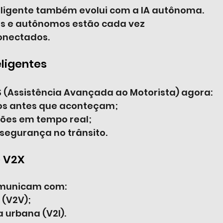
eligente também evolui com a IA autônoma. 
cos e autônomos estão cada vez 
onectados.
ligentes
 (Assistência Avançada ao Motorista) agora:
os antes que aconteçam;
es em tempo real;
egurança no trânsito.
 V2X
omunicam com:
 (V2V);
a urbana (V2I).