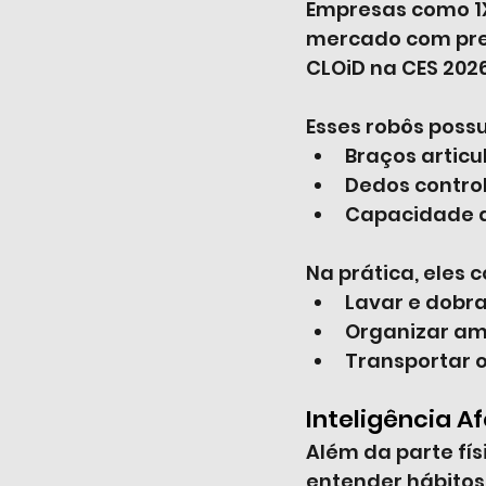
Empresas como 1X 
mercado com preç
CLOiD na CES 2026
Esses robôs poss
Braços articu
Dedos contro
Capacidade de
Na prática, eles
Lavar e dobra
Organizar am
Transportar o
Inteligência A
Além da parte fís
entender hábitos