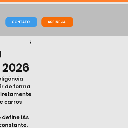
CONTATO
ASSINE JÁ
a
 2026
ligência 
ir de forma 
diretamente 
e carros 
define IAs 
constante.