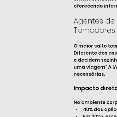
oferecendo inter
Agentes de I
Tomadores 
O maior salto tec
Diferente dos ass
e decidem sozinh
uma viagem” A IA
necessárias.
Impacto diret
No ambiente corp
40% das apli
Em 2025, ess