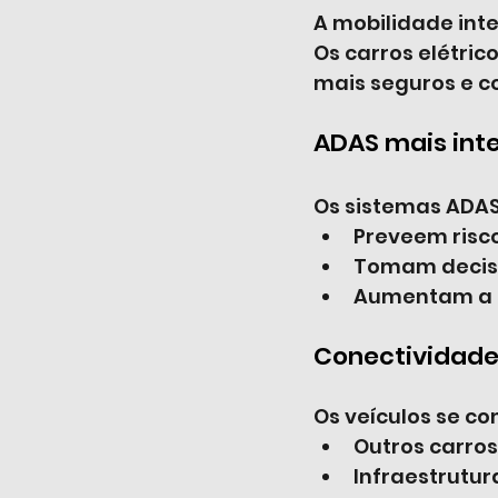
A mobilidade int
Os carros elétri
mais seguros e c
ADAS mais inte
Os sistemas ADAS
Preveem risc
Tomam decisõ
Aumentam a s
Conectividade
Os veículos se c
Outros carros
Infraestrutur