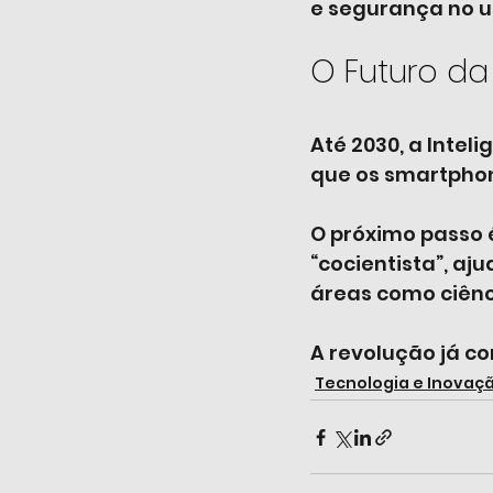
e segurança no us
O Futuro da I
Até 2030, a Intel
que os smartphone
O próximo passo 
“cocientista”, aj
áreas como ciênc
A revolução já co
Tecnologia e Inovaç