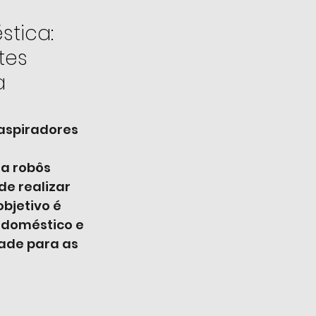
tica: 
tes 
a
aspiradores 
a robôs 
e realizar 
bjetivo é 
 doméstico e 
ade para as 