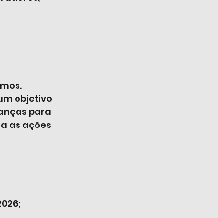
omos. 
um objetivo 
nanças para 
ta as ações 
2026;