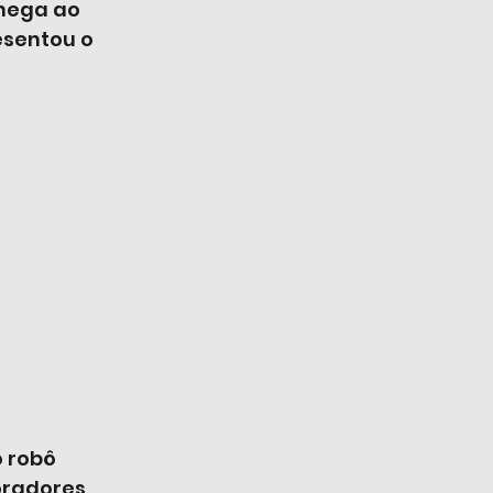
hega ao 
sentou o 
 robô 
radores, 