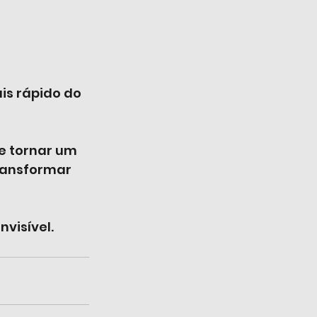
is rápido do 
e tornar um 
transformar 
visível.