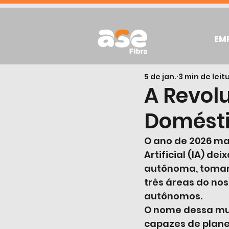
EM
5 de jan.
3 min de leit
A Revolu
Domésti
O ano de 2026 ma
Artificial (IA) d
autônoma, tomand
três áreas do nos
autônomos.
O nome dessa mud
capazes de planej