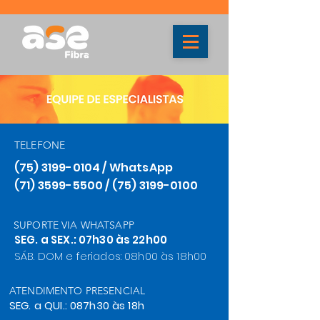
TELEFONE
(75) 3199-0104
/ WhatsApp
(71) 3599-5500 / (75) 3199-0100
SUPORTE VIA WHATSAPP
SEG. a SEX.: 07h30 às 22h00
SÁB. DOM e feriados: 08h00 às 18h00
ATENDIMENTO PRESENCIAL
SEG. a QUI.: 087h30 às 18h