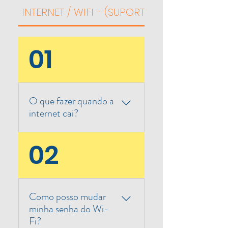
INTERNET / WIFI - (SUPORTE)
COMERCIAL
01
O que fazer quando a
internet cai?
Primeiro, verifique se
02
é um problema
localizado, reiniciando
o roteador e
verificando as
Como posso mudar
conexões. Se isso não
minha senha do Wi-
resolver, entre em
Fi?
contato conosco para