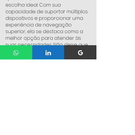
escolha ideal. Com sua 
capacidade de suportar múltiplos 
dispositivos e proporcionar uma 
experiência de navegação 
superior, ela se destaca como a 
melhor opção para atender às 
suas necessidades. Não deixe que 
uma conexão lenta atrapalhe sua 
rotina; considere a fibra ótica e 
descubra um novo mundo de 
possibilidades online! 
Chamada à Ação:
 Já pensou em 
mudar para a internet fibra ótica? 
Compartilhe sua experiência nos 
comentários e vamos conversar 
sobre como essa tecnologia pode 
transformar sua conexão!