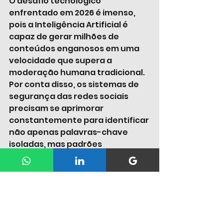
O desafio tecnológico 
enfrentado em 2026 é imenso, 
pois a Inteligência Artificial é 
capaz de gerar milhões de 
conteúdos enganosos em uma 
velocidade que supera a 
moderação humana tradicional. 
Por conta disso, os sistemas de 
segurança das redes sociais 
precisam se aprimorar 
constantemente para identificar 
não apenas palavras-chave 
isoladas, mas padrões 
complexos de comportamento 
fraudulento. A expectativa para 
o cenário atual é que as Big 
Techs invistam pesado em 
modelos de IA de contra-ataque, 
capazes de rastrear e derrubar a 