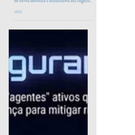
Democratização da
Produtividade e o Fator
Humano
A consolidação das ferramentas de Inteligência
Artificial Generativa e automação transformou
de forma definitiva o ecossistema dos negócios
no Brasil. Se em ciclos tecnológicos anteriores
a inovação de ponta ficava restrita a
corporações com grandes orçamentos, o
cenário recente consolidou a democratização
da produtividade. Micro, pequenas e médias
empresas (PMEs) agora utilizam os mesmos
motores tecnológicos para otimizar operações,
reduzir custos e acelerar a tomada de deci