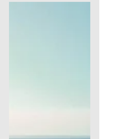
bilhões (aproximadamente US$ 55 bilhões)
por um fundo soberano da Arábia Saudita
marcou a privatização de uma das maiores
publicadoras do planeta após mais de três
décadas de capital aberto na Nasdaq.