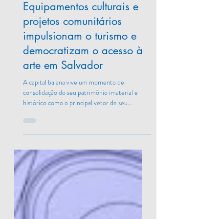
há 26 minutos
Equipamentos culturais e
projetos comunitários
impulsionam o turismo e
democratizam o acesso à
arte em Salvador
A capital baiana vive um momento de
consolidação do seu patrimônio imaterial e
histórico como o principal vetor de seu
desenvolvimento turístico e social. Dados do
circuito municipal de equipamentos culturais
de Salvador revelam que o conjunto de museus
e espaços públicos geridos pela prefeitura
ultrapassou a marca de 2 milhões de visitantes.