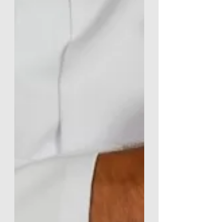
Durante anos, a orientação básica de
cibersegurança para identificar um e-mail
malicioso ou uma tentativa de golpe era
relativamente simples: procurar por erros
ortográficos, frases desconexas, logotipos
desfocados e saudações genéricas como
"prezado cliente".