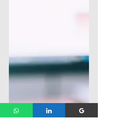
e da adoção de hábitos
saudáveis ao longo da
vida
Celebrado anualmente em 5 de agosto, o Dia
Nacional da Saúde é uma data fundamental
para conscientizar a população sobre a
importância do autocuidado, da prevenção de
doenças e da promoção do bem-estar em
todas as fases da vida.